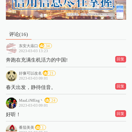
评论(
16
)
东安大庙口
34
2023-03-03 13:23
回复
奔跑在充满生机活力的中国!
好像可以改名
21
2023-03-03 09:01
回复
春天出发，静待佳音。
MaaLiNfEng丶
24
2023-03-03 09:01
回复
好听！
番茄美美
1