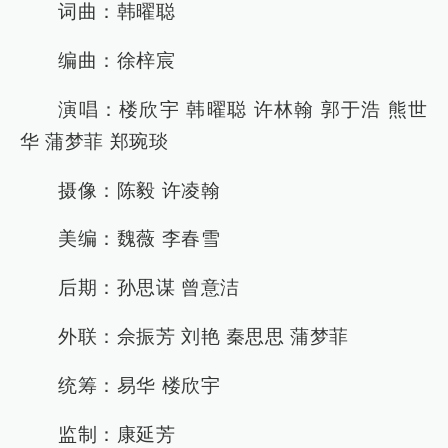
词曲：韩曜聪
编曲：徐梓宸
演唱：楼欣宇 韩曜聪 许林翰 郭于浩 熊世
华 蒲梦菲 郑琬琰
摄像：陈毅 许凌翰
美编：魏薇 李春雪
后期：孙思谋 曾意洁
外联：佘振芳 刘艳 秦思思 蒲梦菲
统筹：易华 楼欣宇
监制：康延芳