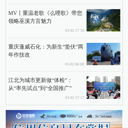
MV丨重温老歌《么哩歌》带您
领略巫溪方言魅力
03-02 17:50
重庆蓬威石化：为新生“蛰伏”两
年作技改
03-02 06:00
江北为城市更新做“体检”：
从“率先试点”到“全国推广”
03-02 17:17