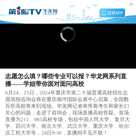
Video
Player
is
loading.
Loaded
:
Progress
:
Unmute
Playback
0%
0%
Rate
志愿怎么填？哪些专业可以报？华龙网系列直
播——学姐带你面对面问高校
6月24、25日，2024年重庆市第二十届普通高校招生志
愿填报咨询会将在重庆南坪国际会展中心启幕，全国数
百所高校将来到现场。华龙网记者将带着考生和家长们
关心的问题，走进了咨询会，现场直播高校答疑。首场
直播为211、985高校专场，包括中国人民大学、复旦大
学、四川大学、南京大学、武汉大学、重庆大学、哈尔
滨工程大学等，24日9:30，直播间不见不散！