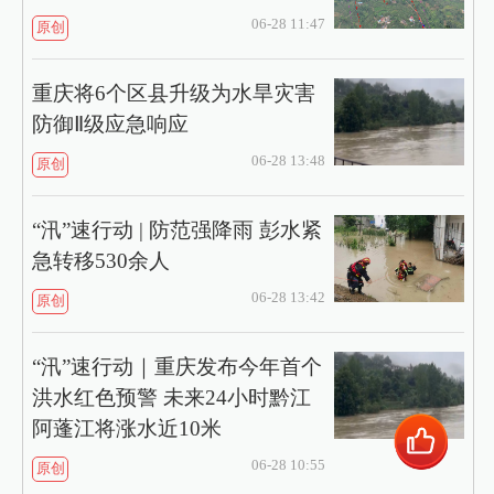
06-28 11:47
原创
重庆将6个区县升级为水旱灾害
防御Ⅱ级应急响应
06-28 13:48
原创
“汛”速行动 | 防范强降雨 彭水紧
急转移530余人
06-28 13:42
原创
“汛”速行动｜重庆发布今年首个
洪水红色预警 未来24小时黔江
阿蓬江将涨水近10米
06-28 10:55
原创