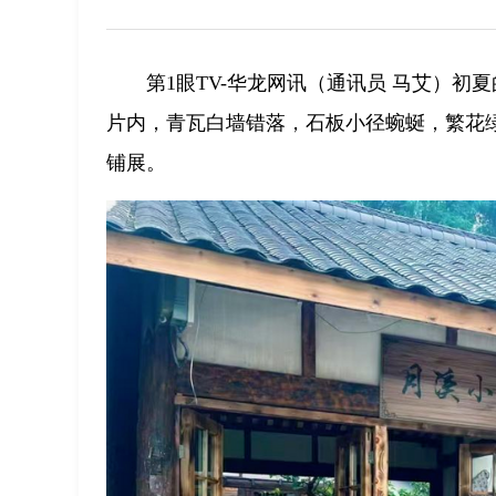
第1眼TV-华龙网讯（通讯员 马艾）初
片内，青瓦白墙错落，石板小径蜿蜒，繁花
铺展。