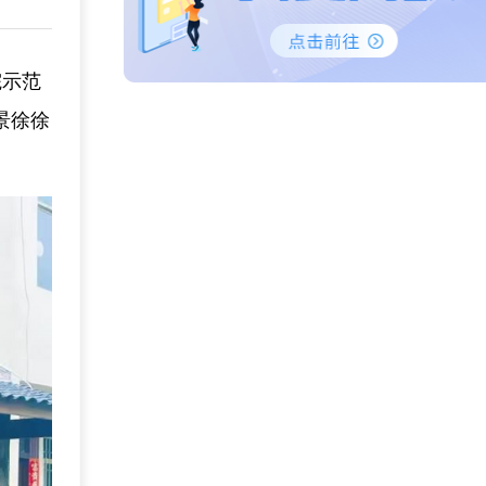
院示范
景徐徐