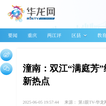
要闻
重庆
两江评
区县
教
潼南：双江“满庭芳
新热点
2025-06-05 19:57:44
来源：
第1眼TV-华龙