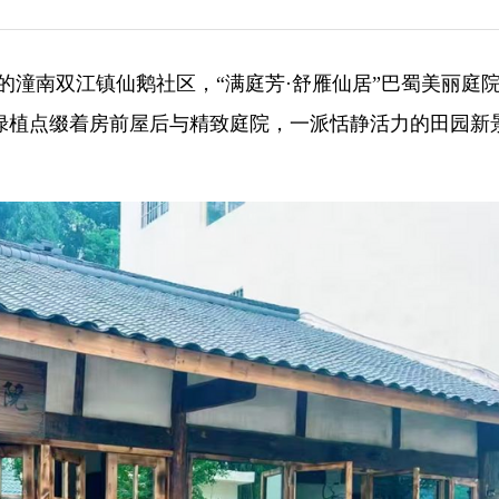
夏的潼南双江镇仙鹅社区，“满庭芳·舒雁仙居”巴蜀美丽庭
绿植点缀着房前屋后与精致庭院，一派恬静活力的田园新