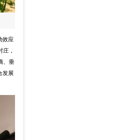
动效应
村庄，
摘、垂
合发展