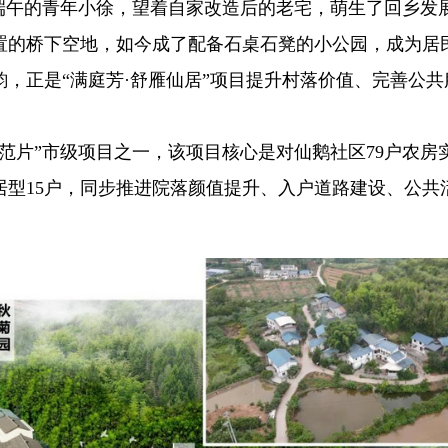
过端午的青年小徐，望着自家改造后的老宅，萌生了回乡发
置的桥下空地，如今成了配备石桌石凳的小公园，成为居
，正是“满庭芳·舒雁仙居”项目提升村落价值、完善公共
院示范片”市级项目之一，该项目核心是对仙鹅社区79户农房
乐居型15户，同步推进院落颜值提升、入户道路建设、公共