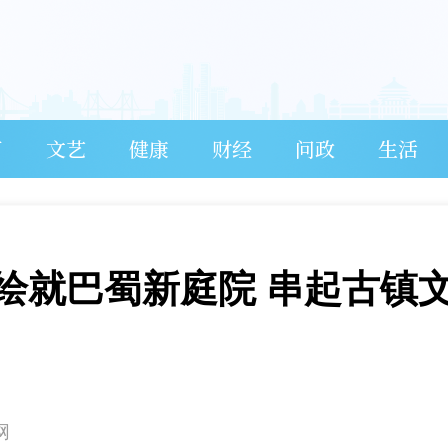
育
文艺
健康
财经
问政
生活
”绘就巴蜀新庭院 串起古镇
网