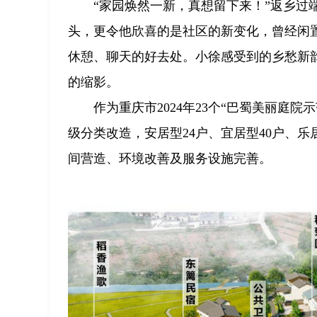
“家园焕然一新，真想留下来！”返乡
头，更令他欣喜的是社区的新变化，曾经闲
休憩、聊天的好去处。小徐感受到的乡愁新韵
的缩影。
作为重庆市2024年23个“巴蜀美丽庭
级分类改造，安居型24户、宜居型40户、
间营造、环境改善及服务设施完善。