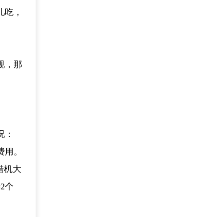
儿吃，
规，那
况：
费用。
借机大
2个