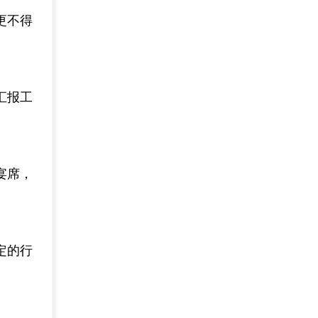
更不得
汇报工
宴席，
定的行