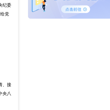
央纪委
，给党
请、接
中央八