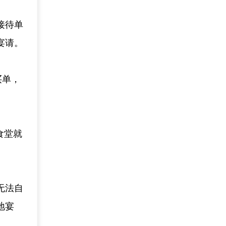
接待单
宴请。
买单，
食堂就
无法自
地宴