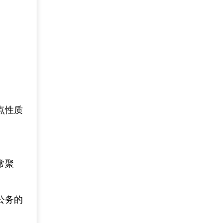
点性质
常聚
公务的