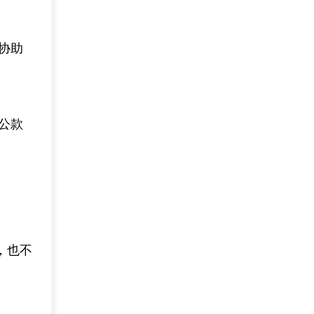
协助
公款
，也不