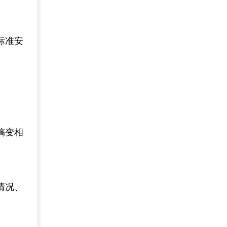
标准安
。
搞变相
情况、