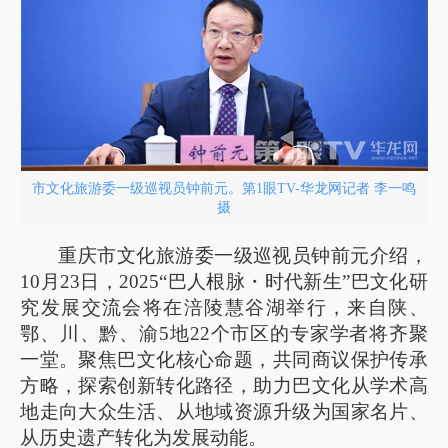
市文化旅游委一级巡视员钟前元。第1眼TV-华龙网记者 李一鸣
摄
重庆市文化旅游委一级巡视员钟前元介绍，
10月23日，2025“巴人根脉・时代新生”巴文化研
究发展交流会将在涪陵慧谷湖举行，来自陕、
鄂、川、黔、渝5地22个市区的专家学者将齐聚
一堂。聚焦巴文化核心命题，共同商议保护传承
方略，探索创新转化路径，助力巴文化从学术高
地走向大众生活、从地域资源升级为国家名片、
从历史遗产转化为发展动能。