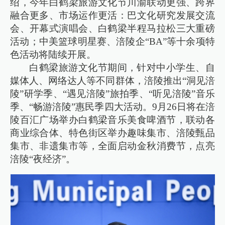
绍，今年白鹤梁旅游文化节川渝联动更强、跨界
融合更多、市场运作更活：巴文化研究发展交流
会、开幕式演唱会、白鹤梁半程马拉松三大重磅
活动；中美篮球明星赛、涪陵企“BA”等十余项特
色活动将陆续开展。
白鹤梁旅游文化节期间，针对中小学生、自
媒体人、网络达人等不同群体，涪陵推出“洞见涪
陵”研学季、“遇见涪陵”旅拍季、“听见涪陵”音乐
季、“畅游涪陵”惠民季四大活动。9月26日将在涪
陵百汇广场举办白鹤梁音乐美食啤酒节，联动各
商业综合体、特色街区举办趣味集市、涪陵甄品
集市、非遗集市等，全面启动金秋消费节，点亮
涪陵“夜经济”。