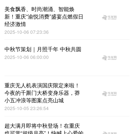
美食飘香、时尚潮涌、智能焕
新！重庆“渝悦消费”盛宴点燃假日
经济激情
2025-10-06 07:23:36
中秋节策划｜月照千年 中秋共圆
2025-10-06 06:00:00
重庆无人机表演国庆限定来啦！
今夜的千厮门大桥变身乐器，莽
小五冲浪等图案点亮山城
2025-10-05 23:26:54
超大满月即将中秋登场！在重庆
也可赏“超级月亮”！快喊上心爱的