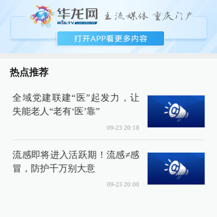
热点推荐
全域党建联建“医”起发力，让
擘
失能老人“老有‘医’靠”
09-23 20:18
流感即将进入活跃期！流感≠感
冒，防护千万别大意
09-23 20:00