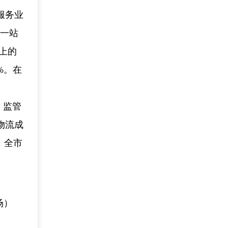
服务业
“一站
上的
%。在
、监管
物流成
，全市
场）