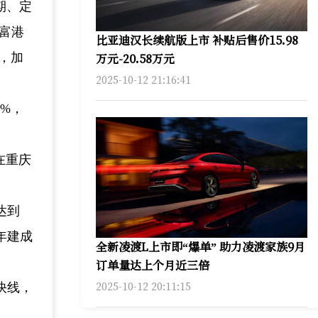
期、定
富港
比亚迪汉长续航版上市 补贴后售价15.98
万元-20.58万元
，加
2025-10-12 21:16:41
5%，
在重庆
达到
年建成
全新凌渡L上市即“爆单” 助力凌渡家族9月
订单量达上个月近三倍
2025-10-12 20:11:15
快线，