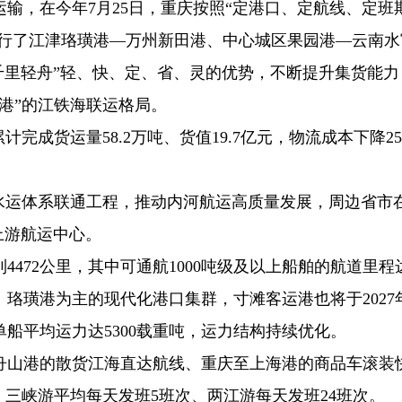
输，在今年7月25日，重庆按照“定港口、定航线、定班
开行了江津珞璜港—万州新田港、中心城区果园港—云南水
“千里轻舟”轻、快、定、省、灵的优势，不断提升集货能力
港”的江铁海联运格局。
完成货运量58.2万吨、货值19.7亿元，物流成本下降2
河水运体系联通工程，推动内河航运高质量发展，周边省市
上游航运中心。
4472公里，其中可通航1000吨级及以上船舶的航道里程
、珞璜港为主的现代化港口集群，寸滩客运港也将于2027
单船平均运力达5300载重吨，运力结构持续优化。
舟山港的散货江海直达航线、重庆至上海港的商品车滚装
。三峡游平均每天发班5班次、两江游每天发班24班次。