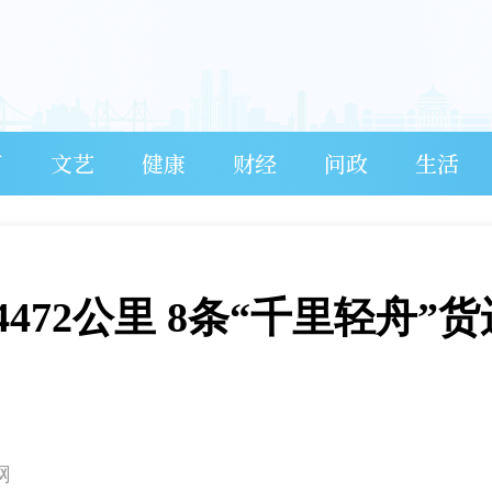
育
文艺
健康
财经
问政
生活
72公里 8条“千里轻舟”货
网