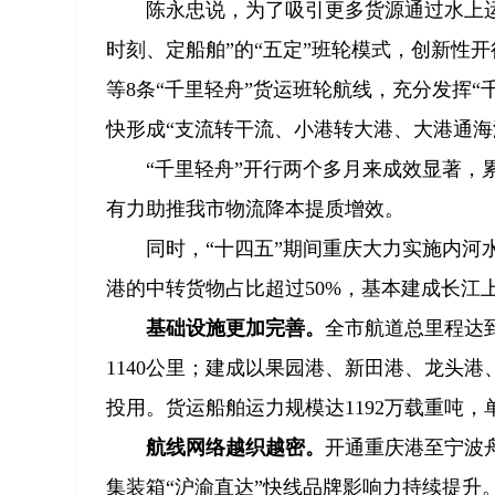
陈永忠说，为了吸引更多货源通过水上运
时刻、定船舶”的“五定”班轮模式，创新性
等8条“千里轻舟”货运班轮航线，充分发挥
快形成“支流转干流、小港转大港、大港通海
“千里轻舟”开行两个多月来成效显著，累计
有力助推我市物流降本提质增效。
同时，“十四五”期间重庆大力实施内
港的中转货物占比超过50%，基本建成长江
基础设施更加完善。
全市航道总里程达到
1140公里；建成以果园港、新田港、龙头港
投用。货运船舶运力规模达1192万载重吨，
航线网络越织越密。
开通重庆港至宁波
集装箱“沪渝直达”快线品牌影响力持续提升