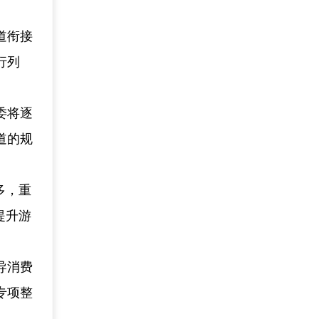
道衔接
行列
委将逐
道的规
多，重
提升游
导消费
专项整