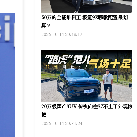
50万的全能堆料王 极氪9X哪款配置最划
算？
2025-10-14 20:48:17
20万级国产SUV 传祺向往S7不止于外观惊
艳
2025-10-14 20:31:24