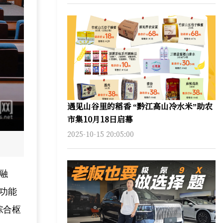
遇见山谷里的稻香 “黔江高山冷水米”助农
市集10月18日启幕
2025-10-15 20:05:00
融
功能
综合枢