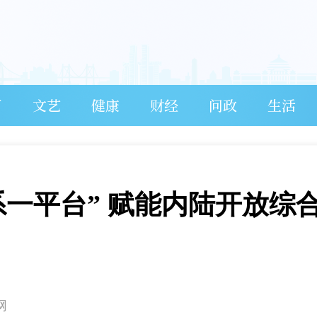
育
文艺
健康
财经
问政
生活
系一平台” 赋能内陆开放综
网