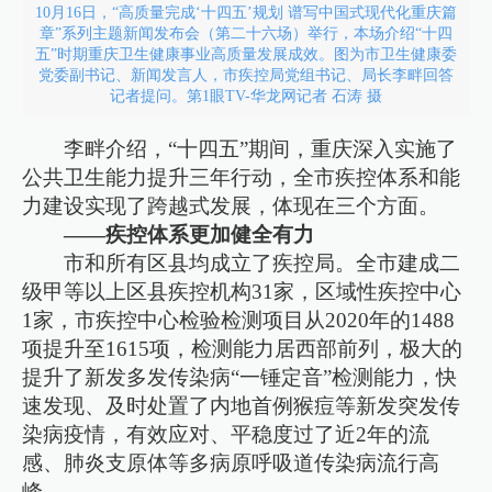
10月16日，“高质量完成‘十四五’规划 谱写中国式现代化重庆篇
章”系列主题新闻发布会（第二十六场）举行，本场介绍“十四
五”时期重庆卫生健康事业高质量发展成效。图为市卫生健康委
党委副书记、新闻发言人，市疾控局党组书记、局长李畔回答
记者提问。第1眼TV-华龙网记者 石涛 摄
李畔介绍，“十四五”期间，重庆深入实施了
公共卫生能力提升三年行动，全市疾控体系和能
力建设实现了跨越式发展，体现在三个方面。
——疾控体系更加健全有力
市和所有区县均成立了疾控局。全市建成二
级甲等以上区县疾控机构31家，区域性疾控中心
1家，市疾控中心检验检测项目从2020年的1488
项提升至1615项，检测能力居西部前列，极大的
提升了新发多发传染病“一锤定音”检测能力，快
速发现、及时处置了内地首例猴痘等新发突发传
染病疫情，有效应对、平稳度过了近2年的流
感、肺炎支原体等多病原呼吸道传染病流行高
峰。