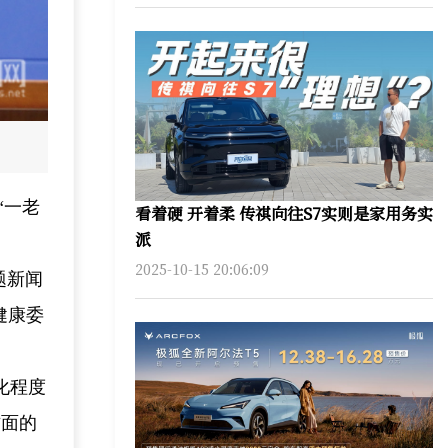
“一老
看着硬 开着柔 传祺向往S7实则是家用务实
派
2025-10-15 20:06:09
题新闻
健康委
化程度
方面的