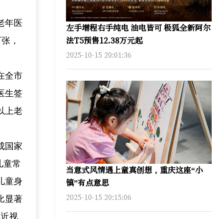
老年医
左手增程右手纯电 油电皆可 极狐全新阿尔
法T5预售12.38万元起
万张，
2025-10-15 20:01:36
在全市
医生签
以上老
成国家
儿童常
当意式风情遇上童真创想，重庆这座“小
儿童身
镇”有点意思
2025-10-15 20:15:06
比显著
年近视