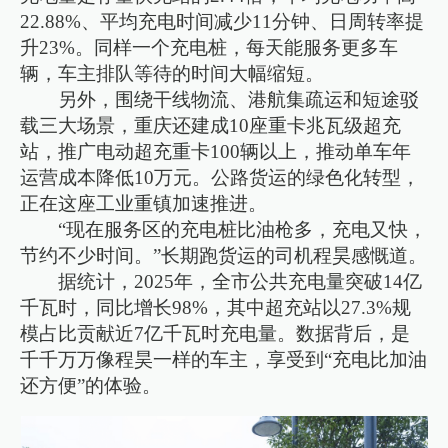
22.88%、平均充电时间减少11分钟、日周转率提
升23%。同样一个充电桩，每天能服务更多车
辆，车主排队等待的时间大幅缩短。
另外，围绕干线物流、港航集疏运和短途驳
载三大场景，重庆还建成10座重卡兆瓦级超充
站，推广电动超充重卡100辆以上，推动单车年
运营成本降低10万元。公路货运的绿色化转型，
正在这座工业重镇加速推进。
“现在服务区的充电桩比油枪多，充电又快，
节约不少时间。”长期跑货运的司机程昊感慨道。
据统计，2025年，全市公共充电量突破14亿
千瓦时，同比增长98%，其中超充站以27.3%规
模占比贡献近7亿千瓦时充电量。数据背后，是
千千万万像程昊一样的车主，享受到“充电比加油
还方便”的体验。