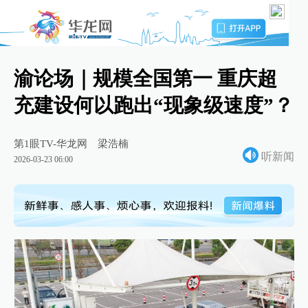
渝论场｜规模全国第一 重庆超
充建设何以跑出“现象级速度”？
第1眼TV-华龙网
梁浩楠
听新闻
2026-03-23 06:00