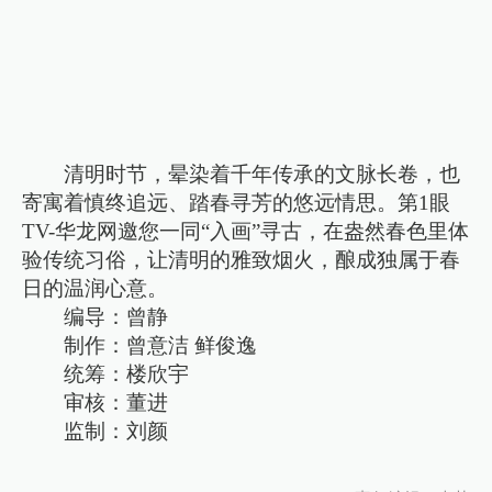
清明时节，晕染着千年传承的文脉长卷，也
寄寓着慎终追远、踏春寻芳的悠远情思。第1眼
TV-华龙网邀您一同“入画”寻古，在盎然春色里体
验传统习俗，让清明的雅致烟火，酿成独属于春
日的温润心意。
编导：曾静
制作：曾意洁 鲜俊逸
统筹：楼欣宇
审核：董进
监制：刘颜