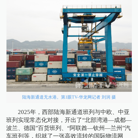
陆海新通道无水港。第1眼TV-华龙网记者 刘润 摄
2025年，西部陆海新通道班列与中欧、中亚
班列实现常态化对接，开出了“北部湾港—成都—
波兰、德国”百货班列、“阿联酋—钦州—兰州”汽
车班列等，织就了一张高效流转的国际物流网