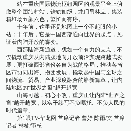
站在重庆国际物流枢纽园区的观景平台上俯
瞰整个团结村站，铁轨如织，龙门吊林立，集装
箱堆场五颜六色，繁忙而有序。
十年前，这里还是地图上一个不起眼的小
站；十年后，它是中国西部通向世界的起点，见
证着内陆开放的蝶变。
西部陆海新通道，犹如一个有力的支点，不
仅撬动重庆从内陆腹地向开放前沿实现跨越式发
展，更打破西部省份各自为战的格局，推动各省
区市协同出海、抱团发展，撬动起中国与全球之
间物流、贸易、产业深度融合的崭新篇章，让内
陆地区的“世界之窗”越开越宽。
山海可越，初心不改，重庆正让内陆“世界之
窗”越开越宽，以实干续写不负嘱托、不负人民的
时代篇章。
第1眼TV-华龙网 首席记者 曹妤 陈雨/文 首席
记者 林楠/审核