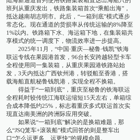
陆海新通道首列使用铁路集装箱直达出海船只的
班列从重庆发出，铁路集装箱首次“乘船出海”，
抵达越南胡志明市。此后，“一箱到底”模式逐步
常态化。现在通道的货损率从传统运输的8%降至
1%以内。铁路箱下水、海运箱下地，在集装箱共
享模式的统一调度下，物流效率进一步提高。
2025年11月，“中国·重庆—秘鲁·钱凯”铁海
联运专线在果园港首发，96台长安跨越轻型卡车
全程使用同一集装箱，从重庆果园港铁路站始
发，3天内抵达广西钦州港，转驳船至香港，搭
载海船直航秘鲁钱凯港，实现全程不换箱。
得益于“一箱到底”，重庆至秘鲁的铁海联运
全程耗时较传统江海联运缩短15天左右，单箱综
合成本降低约25%，标志着重庆多式联运首次实
现直达南美洲的跨洲际应用突破。
如果说“一箱到底”解决的是换箱难题，那
么“JSQ笼车+滚装船”模式回答的则是整车出
口“怎么运更多、运更快”的规模命题。