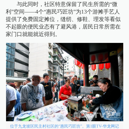
与此同时，社区特意保留了民生所需的“微
利”空间——4个“惠民巧匠坊”为13个游摊手艺人
提供了免费固定摊位，缝纫、修鞋、理发等看似
不起眼的便民业态有了避风港，居民日常所需在
家门口就能就近得到。
位于九龙坡区民主村社区的“惠民巧匠坊”。第1眼TV-华龙网记