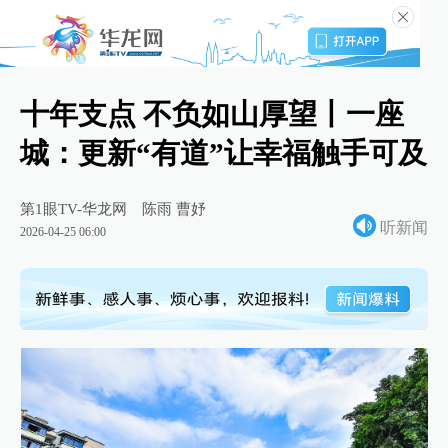
十年支点 不负如山厚望丨一座
城：更新“有道”让幸福触手可及
第1眼TV-华龙网
陈雨 曹妤
听新闻
2026-04-25 06:00