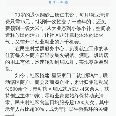
者 李一鸣 摄
73岁的退休翻砂工唐仁书说，每月物业清洁
费只需15元，“我刚一次性交了一整年的，还免
费领到一袋大米”。从大业态到小修小补，空间改
造释放出的活力，让社区既升腾起浓浓的烟火
气，又铺开了创业就业的万千机会。
在民主村党群服务中心，负责就业工作的李
佳蔚每天在商户群里收集火锅馆、酒吧、烘焙店
的用工需求，迅速转发到居民群，实现零距离对
接。
如今，社区搭建“星级家门口就业驿站”，联
动辖区商户、商会及商圈企业，累计归集适配岗
位500余个，带动辖区居民就近就业460余人，扶
持创业主体19家，零就业家庭始终保持动态清
零。民主村社区食堂日均服务超1200人次，其中
老年人占比超30%，成为守护民生微循环的关键
一环。