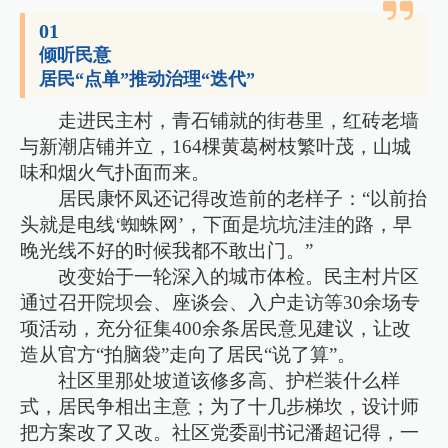
01
倾听民意
居民“点单”推动治理“迭代”
走进民主村，青石铺就的街巷里，红砖老墙
与新潮店铺并立，164棵黄葛树枝繁叶茂，山城
味和烟火气扑面而来。
居民康怀凤还记得改造前的老样子：“以前抬
头就是电线‘蜘蛛网’，下面是坑坑洼洼的路，早
晚光线不好的时候我都不敢出门。”
改变始于一轮深入的城市体检。民主村片区
通过召开院坝会、座谈会、入户走访等30余场专
项活动，充分征集400余条居民意见建议，让改
造从官方“拍脑袋”走向了居民“说了算”。
社区里那处坡道该修多高、护栏装什么样
式，居民争相出主意；为了十几步梯坎，设计师
把方案改了又改。社区党委副书记潘超记得，一