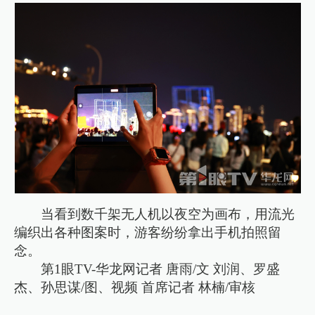
当看到数千架无人机以夜空为画布，用流光
编织出各种图案时，游客纷纷拿出手机拍照留
念。
第1眼TV-华龙网记者 唐雨/文 刘润、罗盛
杰、孙思谋/图、视频 首席记者 林楠/审核