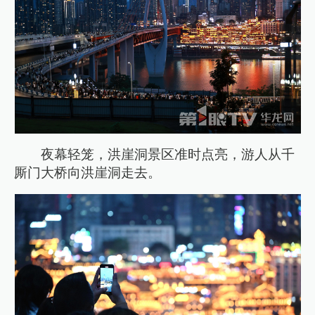
夜幕轻笼，洪崖洞景区准时点亮，游人从千
厮门大桥向洪崖洞走去。