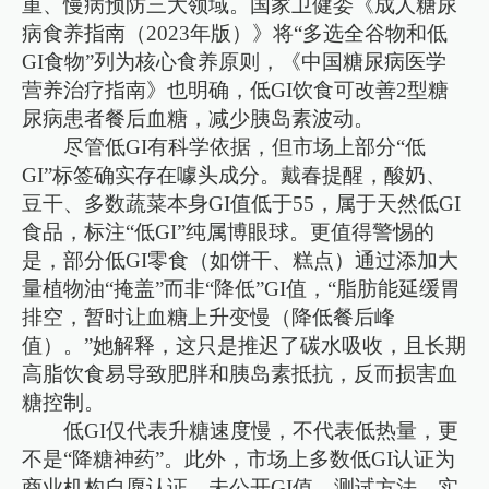
重、慢病预防三大领域。国家卫健委《成人糖尿
病食养指南（2023年版）》将“多选全谷物和低
GI食物”列为核心食养原则，《中国糖尿病医学
营养治疗指南》也明确，低GI饮食可改善2型糖
尿病患者餐后血糖，减少胰岛素波动。
尽管低GI有科学依据，但市场上部分“低
GI”标签确实存在噱头成分。戴春提醒，酸奶、
豆干、多数蔬菜本身GI值低于55，属于天然低GI
食品，标注“低GI”纯属博眼球。更值得警惕的
是，部分低GI零食（如饼干、糕点）通过添加大
量植物油“掩盖”而非“降低”GI值，“脂肪能延缓胃
排空，暂时让血糖上升变慢（降低餐后峰
值）。”她解释，这只是推迟了碳水吸收，且长期
高脂饮食易导致肥胖和胰岛素抵抗，反而损害血
糖控制。
低GI仅代表升糖速度慢，不代表低热量，更
不是“降糖神药”。此外，市场上多数低GI认证为
商业机构自愿认证，未公开GI值、测试方法、实