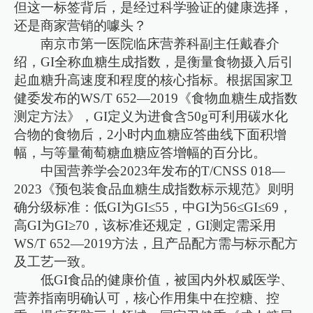
但这一标签背后，是经过科学验证的健康选择，
还是商家营销的噱头？
南京市第一医院临床营养科副主任戴春介
绍，GI全称血糖生成指数，是衡量食物摄入后引
起血糖升高速度和程度的核心指标。根据国家卫
健委发布的WS/T 652—2019《食物血糖生成指数
测定方法》，GI定义为进食含50g可利用碳水化
合物的食物后，2小时内血糖应答曲线下面积增
幅，与等量葡萄糖血糖应答增幅的百分比。
中国营养学会2023年发布的T/CNSS 018—
2023《预包装食品血糖生成指数标示规范》则明
确分级标准：低GI为GI≤55，中GI为56≤GI≤69，
高GI为GI≥70，该标准还规定，GI测定需采用
WS/T 652—2019方法，且产品配方需与标示配方
及工艺一致。
低GI食品的健康价值，被国内外权威医学、
营养指南明确认可，核心作用集中在控糖、控