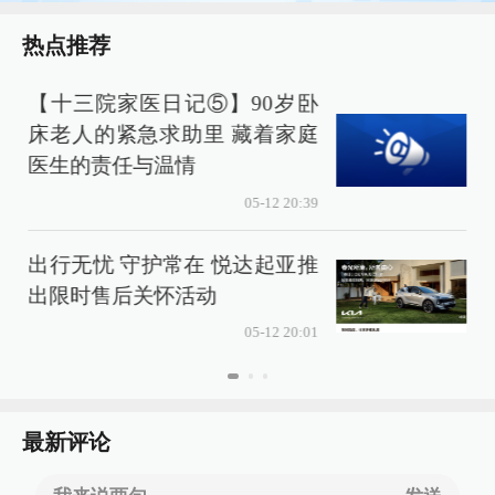
热点推荐
【十三院家医日记⑤】90岁卧
3
床老人的紧急求助里 藏着家庭
医生的责任与温情
05-12 20:39
出行无忧 守护常在 悦达起亚推
出限时售后关怀活动
05-12 20:01
最新评论