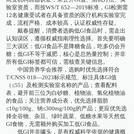
验室资质，而按WS/T 652—2019标准，GI检测需
12名健康受试者在具备资质的医疗机构实验室完
成，流程严格、成本较高，认证权威性存疑。
戴春提醒，消费者选购低GI食品时，需走出
认知误区，遵循权威指南理性选择。首先要明确
三大误区：低GI食品不是降糖食品，吃多仍会升
糖；低GI不等于减肥，核心是总热量控制；并非
所有低GI标签都可信，需核查关键信息。
中国营养学会推荐，选购时优先选择符合
T/CNSS 018—2023标示规范、标注具体GI值
（≤55）及检测实验室名称的产品；查看配料
表，避开前三位为白砂糖、植物油、氢化植物油
的食品；关注营养成分表，优先选择脂肪
≤10g/100g、钠≤300mg/100g的产品；更应优先选
择全谷物、杂豆、绿叶蔬菜、低糖水果等天然低
GI食物，无需额外购买加工低GI食品。
低GI并非噱头，是有权威科学依据的健康概