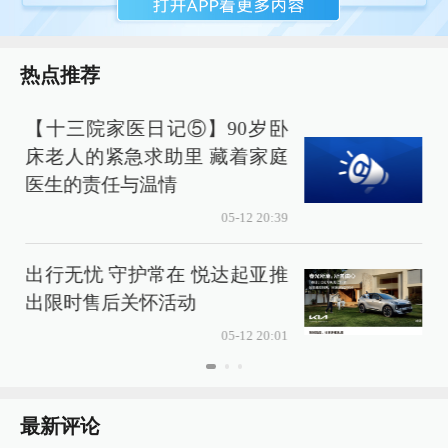
热点推荐
【十三院家医日记⑤】90岁卧
3
床老人的紧急求助里 藏着家庭
医生的责任与温情
05-12 20:39
出行无忧 守护常在 悦达起亚推
出限时售后关怀活动
05-12 20:01
最新评论