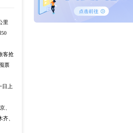
公里
50
旅客抢
囤票
一日上
北京、
木齐、