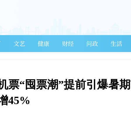
育
文艺
健康
财经
问政
生活
机票“囤票潮”提前引爆暑期
45%