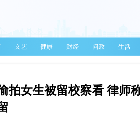
育
文艺
健康
财经
问政
生活
偷拍女生被留校察看 律师
留