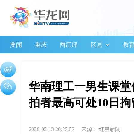
要闻
重庆
两江评
区县
教
华南理工一男生课堂
拍者最高可处10日拘
2026-05-13 20:25:57
来源：
红星新闻