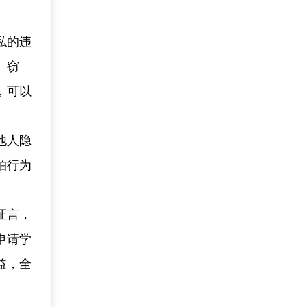
私的违
、窃
，可以
他人隐
拍行为
证言，
申请学
益，全