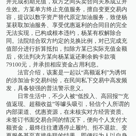
并完成初期充值，双方之间买卖合同关系成立并
生效。方某单方终止充值服务，擅自变更交易内
容，提议以数字资产替代原定加油服务，致使杨
某获取加油服务、享受优惠返利的合同目的完全
无法实现，已构成根本违约，杨某有权解除合
同。法院结合双方约定的兑换比例，对已完成充
值部分进行折算抵扣，扣除方某已实际充值金额
后，依法判决方某向杨某返还剩余购卡款项
79100元，并承担相应资金占用利息。
法官介绍，该案是一起以“高额返利”为诱饵
的涉加油卡交易纠纷，在民间私下交易中高发频
发，具备较强的普法警示意义。
日常生活中，不少人被“低投入、高回报”“充
值返现、超额收益”等噱头吸引，轻信个人所谓的
内部渠道、优惠资源，在未核实对方经营资质、
未签订书面交易合同的情况下，便向个人支付大
额资金，最终往往遭遇停止履约、拒不退款、变
更服务甚至直接失联的结果。即便行为人以自身