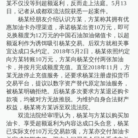
某不仅没等到超额返利，反而走上法庭。5月13
日，记者从成都双流法院获悉一起案件。
杨某经朋友介绍认识方某，方某称其拥有优
惠加油卡办理渠道，承诺杨某出资10万元，即可
兑换额度为12万元的中国石油加油储值卡，以超
额返利作为诱饵吸引杨某交易。后双方就相关事
宜达成口头约定。2018年5月2日，杨某依照约定
向方某转账10万元，方某向杨某交付两张加油
卡，并按月完成额度充值。直至2018年11月，方
某无故停止充值服务，还要求杨某注册虚拟货币
交易平台，提议以数字资产替代原定加油服务，
被杨某明确拒绝。后杨某多次要求方某退还购卡
款项，均被对方无故推脱。为维护自身合法财产
权益，杨某将方某诉至双流法院。
双流法院经审理认为，杨某与方某以购买加
油卡、享受超额返利为内容达成口头合意，杨某
已实际支付10万元交易款项，方某亦交付加油卡