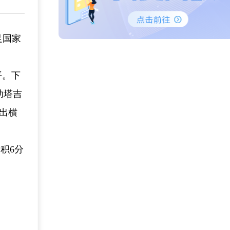
足国家
平。下
助塔吉
出横
积6分