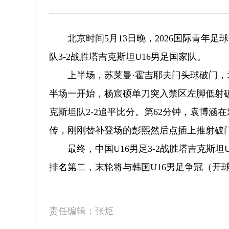
北京时间5月13日晚，2026国际青年
队3-2战胜塔吉克斯坦U16男足国家队。
上半场，苏莱曼·霍吉耶夫门头球破门，
半场一开始，杨宸硕单刀突入禁区左脚低射破
克斯坦队2-2追平比分。第62分钟，袁博
传，刚刚替补登场的彭熙然后点插上推射破门
最终，中国U16男足3-2战胜塔吉克斯
排名第二，末轮将与韩国U16男足争冠（开球时间
责任编辑：
张炬