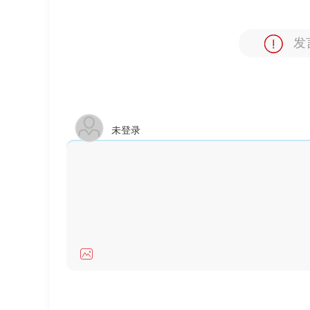
发
未登录