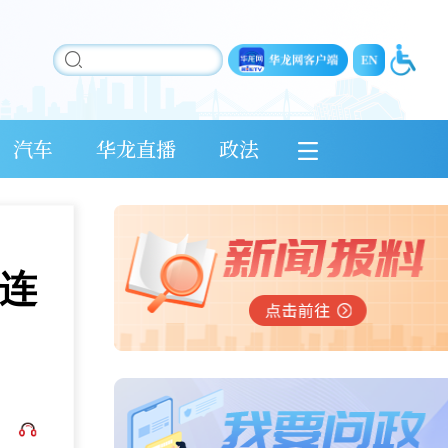
汽车
华龙直播
政法
两连