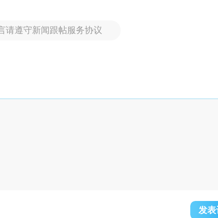
言请遵守新闻跟帖服务协议
发表