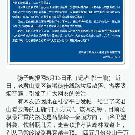
扬子晚报网5月13日讯（记者 郭一鹏） 近
日，老君山景区被曝徒步线路垃圾散落、游客吸
烟普遍，引发了广大网友的关注。
有网友还因此在社交平台发帖，给出了老君
山看云海的正确“打开方式”。该网友称，目前垃
圾最严重的路段是马鬃岭—金顶方向，山谷里塑
料袋、饮料瓶乱丢，走金顶推荐从峰林索道上，
别从马鬃岭绕路再穿越金顶。“四五月份登山千万