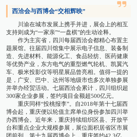
西洽会与西博会“交相辉映”
川渝在城市发展上携手并进，展会上的相互
支持则成为“一家亲”“一盘棋”的生动诠释。
作为主宾省，四川每届西洽会都精心布置主
题展馆。往届四川馆集中展示电子信息、装备制
造、先进材料、能源化工、食品轻纺、医药健康
等优势产业，东方电气的重型燃气轮机、凯翼汽
车、极米投影仪等明星展品曾亮相。值得一提的
是，广安、巴中、达州等地级市也多次单独参展
并举办经贸活动。七届西洽会累计，四川组织超
300家企业参展，签约项目金额超500亿元。
重庆同样“投桃报李”。自2018年第十七届西
博会起，重庆便以轮值主席单位身份参加四川举
办西博会。近年来，重庆持续组织区县、开放平
台和重点企业大规模参展，展位面积居省区市展
团前列。第十九届西博会上，重庆签约42.3亿