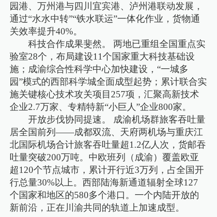
园港、万州港与四川宜宾港、泸州港联动发展，
通过“水水中转”“铁水联运”一体化作业，货物通
关效率提升40%。
科技合作成果斐然。 两地已重组全国重点实
验室28个，布局建设11个国家重大科技基础设
施；成渝综合性科学中心加快建设，“一城多
园”模式的西部科学城全面成型起势；累计联合实
施关键核心技术攻关项目257项，汇聚高新技术
企业2.7万家、专精特新“小巨人”企业800家。
开放步伐协同提速。 成渝机场群旅客吞吐量
居全国前列——成都双流、天府两机场与重庆江
北国际机场合计旅客吞吐量超1.2亿人次，货邮吞
吐量突破200万吨。中欧班列（成渝）覆盖欧亚
超120个节点城市，累计开行近3万列，占全国开
行总量30%以上。西部陆海新通道辐射全球127
个国家和地区的580多个港口。一个内陆开放的
新前沿，正在川渝共同的轨道上加速成型。