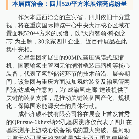
本届西洽会：四川520平方米展馆亮点纷呈
作为本届西洽会的主宾省，四川依旧十分重
视，将在重庆国际博览中心中央大厅核心区域布
置面积520平方米的展馆，以“天府智领·科创之
芯”为主题，30余家四川企业、近百件展品在此
集中亮相。
金星集团将展出的90MPa高压隔膜式压缩
机、国家输氢主管网无油润滑橇装压缩机等核心
装备，代表了氢能储运环节的技术前沿。展会期
间，该集团与重庆方面就加氢站装备及输氢管网
配套达成合作意向，为“成渝氢走廊”建设提供了
关键的装备支撑，是推动关键装备国产化、规模
化，保障国家能源安全的具体行动。
成都齐碳科技有限公司将在展会上首发首秀
的QPursue-6khex纳米孔基因测序仪代表了四川在
基因测序上游核心设备领域的重大突破。星河动
力航天公司展示的“智神星”中大型可重复使用液