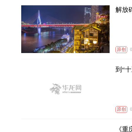
解放
原创
0
到“
原创
0
《重