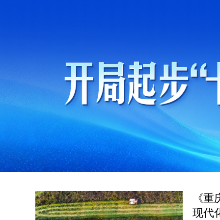
《重
现代