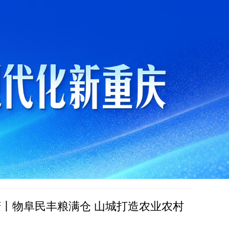
庆丨物阜民丰粮满仓 山城打造农业农村