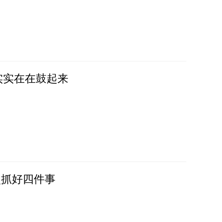
实实在在鼓起来
点抓好四件事