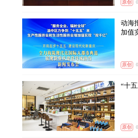
原创
0
动海
加值
原创
0
“十
原创
0