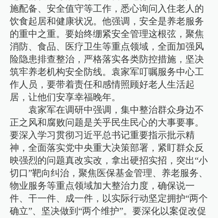
施配备、安全值守等工作，悉心询问入住老人的
饮食起居和健康状况。他强调，安全是养老服务
的重中之重。要始终绷紧安全管理这根弦，聚焦
消防、食品、医疗卫生等重点领域，全面加强风
险隐患排查整治，严格落实各类防控措施，坚决
筑牢养老机构安全防线。袁家军叮嘱服务中心工
作人员，要带着责任和感情照顾好老人生活起
居，让他们安享幸福晚年。
袁家军在调研中强调，集中整治群众身边不
正之风和腐败问题是关乎民生民心的大事要事。
要深入学习贯彻习近平总书记重要指示批示精
神，全面落实党中央重大决策部署，紧盯群众反
映强烈的问题真改实改，拿出硬招实招，突出“小
切口”靶向纠治，聚焦医保基金管理、养老服务、
物业服务等重点领域加大整治力度，确保说一
件、干一件、成一件，以实际行动坚定拥护“两个
确立”、坚决做到“两个维护”。要深化以案促改促