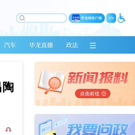
汽车
华龙直播
政法
昌陶