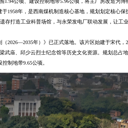
1.94公顷、建设控制地带5.96公顷，将主厂房改造为博
于1958年，是西南煤机制造核心基地，规划划定核心保
托厂房遗存打造工业科普场馆，与永荣发电厂联动发展，让工
2026—2035年）》已正式落地。该片区始建于宋代，20
铜梁武庙、邱少云烈士纪念馆等历史文化资源。规划总占
设控制地带9.65公顷。