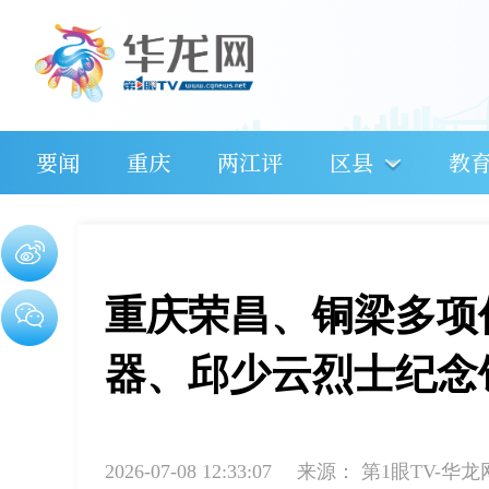
要闻
重庆
两江评
区县
教
重庆荣昌、铜梁多项
器、邱少云烈士纪念
2026-07-08 12:33:07
来源：
第1眼TV-华龙