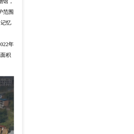
物馆，
护范围
业记忆
22年
地面积