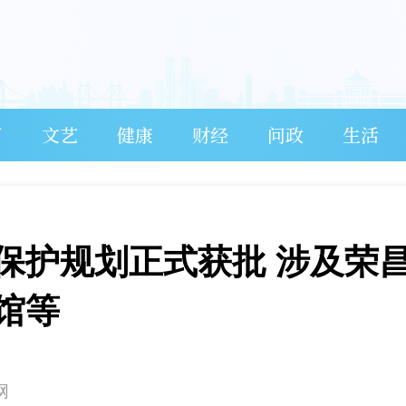
育
文艺
健康
财经
问政
生活
保护规划正式获批 涉及荣
馆等
网