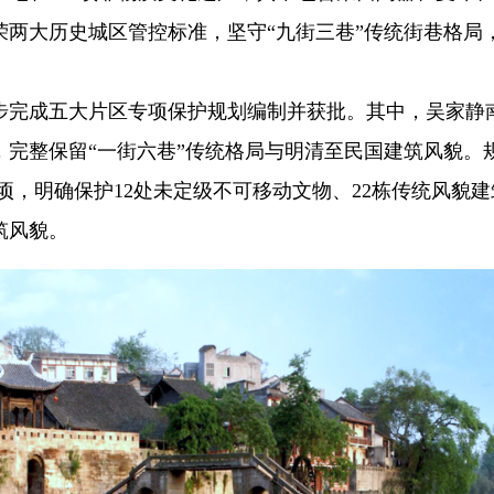
两大历史城区管控标准，坚守“九街三巷”传统街巷格局
。
步完成五大片区专项保护规划编制并获批。其中，吴家静
完整保留“一街六巷”传统格局与明清至民国建筑风貌。
公顷，明确保护12处未定级不可移动文物、22栋传统风貌
筑风貌。