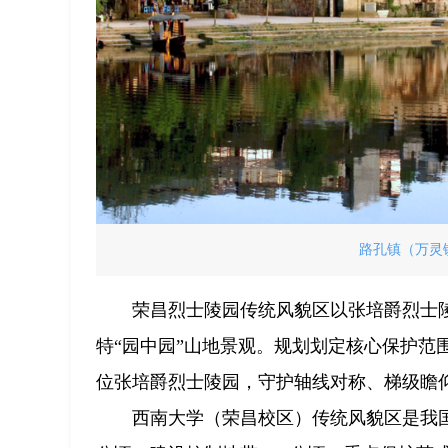
路孔镇（万灵
荣昌烈士陵园传统风貌区以张培爵烈士陵
特“园中园”山地景观。规划划定核心保护范围
位张培爵烈士陵园，守护轴线对称、梯级瞻
西南大学（荣昌校区）传统风貌区是我国