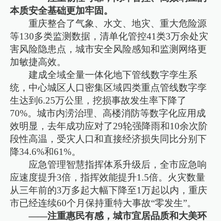
本质安全基础更加牢固。
重庆整合了气象、水文、地灾、重大危险源
等130多类监测数据，清单化管控41类3万余处灾
害风险隐患点，城市安全风险感知和监测网络更
加敏捷高效。
建成全域全量一体化地下管线数字孪生系
统，中心城区人口密集区域四类重点管线数字孪
生达到6.25万公里，挖损事故发生率下降了
70%。城市内涝治理、高楼消防等数字化应用成
效明显，去年成功应对了29轮强降雨和10余次阶
段性高温，受灾人口和直接经济损失同比分别下
降34.6%和61%。
应急管理智慧指挥体系升级后，全市应急响
应速度提升3倍，指挥效能提升1.5倍。火灾数量
从三年前的3万多起大幅下降至1万起以内，重庆
市已经连续60个月保持重特大事故“零发生”。
——注重惠民有感，城市宜居品质和大美环