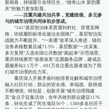
新画卷，持续吸引全球目光，“雄奇山水 新韵重
庆”的魅力更加彰显。
——注重共建共治共享，党建统领、多元参
与的城市治理共同体初步形成。
“141”基层智治体系贯通到村社、穿透至网
格，街镇履职标准化做法全国推广，基层智治实
战能力不断提升。“一表通”改革深入推进，镇街
业务表格数量压减71.5%，基层数据“一次采集、
多方复用”入选全国公共数据“跑起来”示范场景。
重庆持续擦亮“渝善渝美”志愿服务品牌，建成志
愿服务站2.1万个，691万名注册志愿者成为了我
们城市治理的生力军。
重庆深入开展矛盾纠纷排查化解和城市治理
融入社区行动，群众的安全感、幸福感、获得感
不断增强。特别是，创新开展“城市治理我建
言”金点子征集活动，全年共收到群众建议1176
条，转化生成了民生项目56个，1300多名社区干