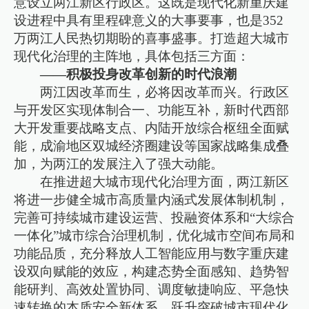
意设立两江新区行政区。这既是现代化新重庆建
设进程中具有里程碑意义的大事要事，也是352
万两江人民热切期盼的喜事盛事。打造超大城市
现代化治理的主阵地，具体包括三方面：
——积极投身改革创新的时代浪潮
两江因改革而生，必将因改革而兴。行政区
与开发区实现体制合一、功能互补，新时代西部
大开发重要战略支点、内陆开放综合枢纽全面赋
能，成渝地区双城经济圈建设等国家战略集成叠
加，为两江的发展注入了强大动能。
在推进超大城市现代化治理方面，两江新区
将进一步健全城市高质量内涵式发展体制机制，
完善可持续城市建设运营、投融资体系和“大综合
一体化”城市综合治理机制，优化城市空间布局和
功能品质，充分释放人工智能应用与数字重庆建
设双向赋能的效应，构建态势全面感知、趋势智
能研判、高效处置协同、调度敏捷响应、平急快
速转换的本质安全新体系，跃升突破城市现代化