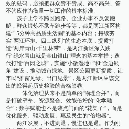
效的砝码，必须把群众赞不赞成、高不高兴、答
不答应作为衡量一切工作的根本标准。
孩子上学不跨区跑路、企业办事不反复跑
腿，群众锻炼不乘车跑步等等，都是两江新区构
建“15分钟高品质生活圈”的基本内容；持续夯
实“两江环抱、四山纵列”的生态本底，提质打
造“两岸青山·千里林带”，是两江新区深入践
行“绿水青山就是金山银山”理念的基本举措；迭
代打造“百园之城”，实施“小微湿地+”和“金边银
角”建设，推动城市绿地、景区公园更新提质，让
市民“推窗见绿、出门见景”，是两江新区应该交
出的经得起历史检验的合格答卷。
一体化治理从来不是简单的“物理合并”，而
是打破壁垒、资源聚合、效能倍增的“化学融
合”；数字赋能也不是装点门面的“花架子”，而是
优化服务、驱动发展、惠及民生的“倍增器”。
两江发展，不进则退，慢进也是退。作为刚