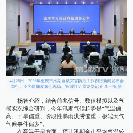
4月28日，2026年重庆市汛期自然灾害防治工作例行新闻发布会
举行。图为新闻发布会现场。第1眼TV-华龙网记者 李一鸣 摄
杨智介绍，结合前兆信号、数值模拟以及气
候实况综合研判，今年汛期气候趋势是“气温偏
高、干旱偏重、阶段性暴雨洪涝偏重，极端天气
气候事件偏多”。
在高温干旱方面，预计汛期全市平均气温较