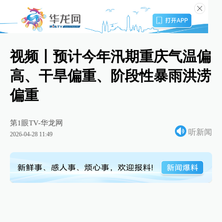
视频丨预计今年汛期重庆气温偏
高、干旱偏重、阶段性暴雨洪涝
偏重
第1眼TV-华龙网
听新闻
2026-04-28 11:49