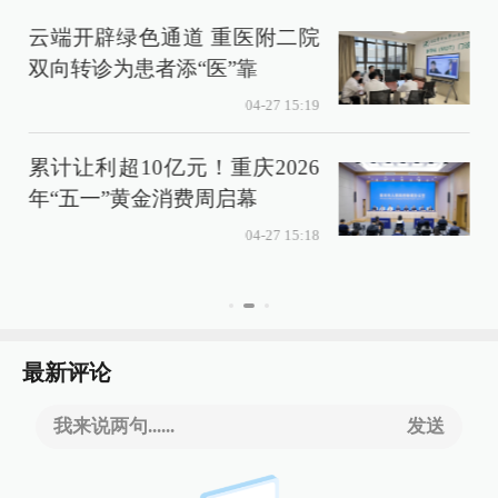
云端开辟绿色通道 重医附二院
双向转诊为患者添“医”靠
04-27 15:19
累计让利超10亿元！重庆2026
年“五一”黄金消费周启幕
发
04-27 15:18
最新评论
我来说两句......
发送