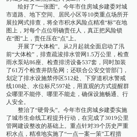
绘好了“一张图”。今年市住房城乡建委对城
市道路、地下空间、居民小区等10类重点场所开
展拉网式排查，将全市积水风险点精准“标”在地
图上，对每个点位明确责任人，真正把风险锁
在“图”上，责任压在“点”上。
开展了“大体检”。从2月起就全面启动了汛
前“大体检”，排查疏浚排水管网1.5万公里，检查
雨水泵站86座、检查排涝设备537套，同时加装
了61万个检查井防坠网；还联合公安交管部门，
划定了排水设施禁停区512处、下穿道积水警戒
线108处、水位标尺597处，用直观的方式提醒群
众哪里不能停、哪里不能走，确保设施畅通、行
人安全。
整治了“硬骨头”。今年市住房城乡建委实施
了城市生命线工程提升行动，在完成了3019公里
管网建设整改的基础上。重点针对39个历史严重
积水点，精准地实施了“一点一案一策”工程措