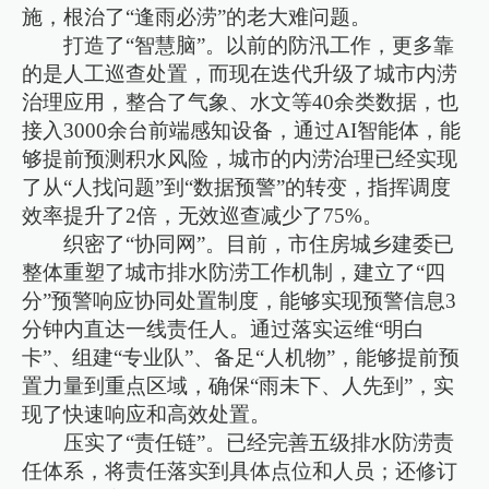
施，根治了“逢雨必涝”的老大难问题。
打造了“智慧脑”。以前的防汛工作，更多靠
的是人工巡查处置，而现在迭代升级了城市内涝
治理应用，整合了气象、水文等40余类数据，也
接入3000余台前端感知设备，通过AI智能体，能
够提前预测积水风险，城市的内涝治理已经实现
了从“人找问题”到“数据预警”的转变，指挥调度
效率提升了2倍，无效巡查减少了75%。
织密了“协同网”。目前，市住房城乡建委已
整体重塑了城市排水防涝工作机制，建立了“四
分”预警响应协同处置制度，能够实现预警信息3
分钟内直达一线责任人。通过落实运维“明白
卡”、组建“专业队”、备足“人机物”，能够提前预
置力量到重点区域，确保“雨未下、人先到”，实
现了快速响应和高效处置。
压实了“责任链”。已经完善五级排水防涝责
任体系，将责任落实到具体点位和人员；还修订