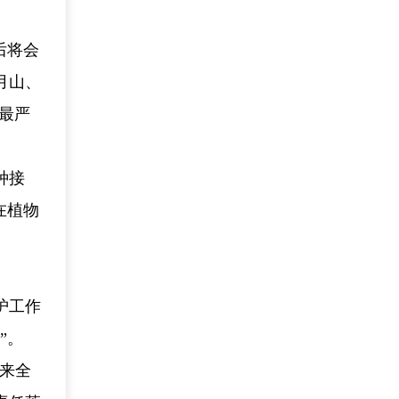
后将会
月山、
最严
种接
在植物
护工作
”。
年来全