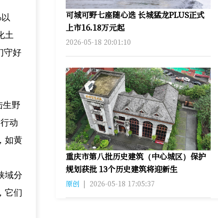
可城可野七座随心选 长城猛龙PLUS正式
%以
上市16.18万元起
化土
2026-05-18 20:01:10
们守好
陆生野
爬行动
，如黄
重庆市第八批历史建筑（中心城区）保护
规划获批 13个历史建筑将迎新生
狭域分
原创
|
2026-05-18 17:05:37
，它们