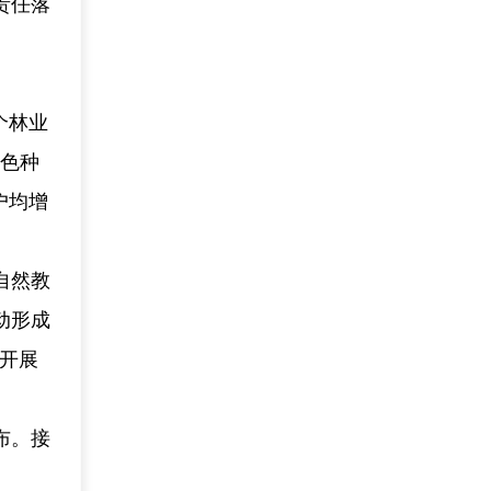
责任落
个林业
特色种
户均增
自然教
动形成
间开展
布。接