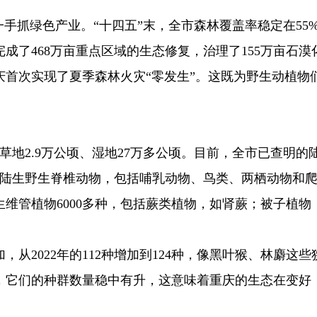
一手抓绿色产业。“十四五”末，全市森林覆盖率稳定在55
完成了468万亩重点区域的生态修复，治理了155万亩石漠
重庆首次实现了夏季森林火灾“零发生”。这既为野生动植物
顷、草地2.9万公顷、湿地27万多公顷。目前，全市已查明的
的陆生野生脊椎动物，包括哺乳动物、鸟类、两栖动物和
维管植物6000多种，包括蕨类植物，如肾蕨；被子植物
从2022年的112种增加到124种，像黑叶猴、林麝这些
，它们的种群数量稳中有升，这意味着重庆的生态在变好