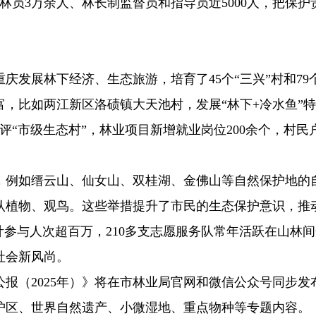
林员3万余人、林长制监督员和指导员近5000人，把保护
庆发展林下经济、生态旅游，培育了45个“三兴”村和79
，比如两江新区洛碛镇大天池村，发展“林下+冷水鱼”
评“市级生态村”，林业项目新增就业岗位200余个，村民
馆，例如缙云山、仙女山、双桂湖、金佛山等自然保护地的
认植物、观鸟。这些举措提升了市民的生态保护意识，推
计参与人次超百万，210多支志愿服务队常年活跃在山林
社会新风尚。
报（2025年）》将在市林业局官网和微信公众号同步发
护区、世界自然遗产、小微湿地、重点物种等专题内容。