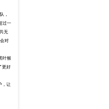
务队，
超过一
共无
社会对
黑叶猴
了更好
护，让