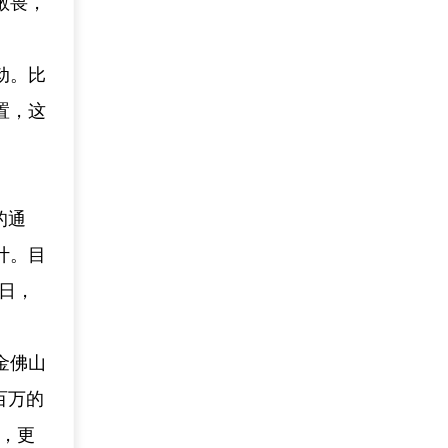
敬畏，
动。比
置，这
的通
计。目
5日，
金佛山
百万的
”，更