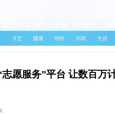
育
文艺
健康
财经
问政
生活
“志愿服务”平台 让数百万
网