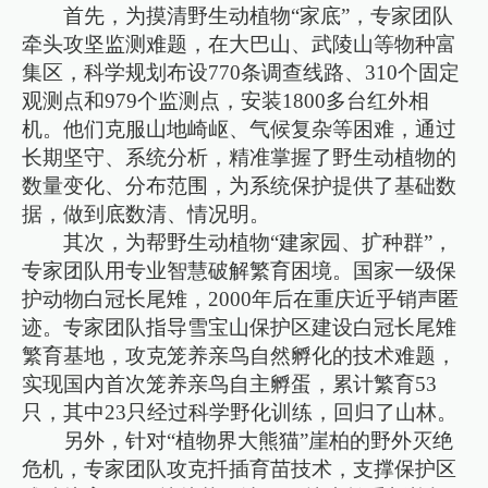
首先，为摸清野生动植物“家底”，专家团队
牵头攻坚监测难题，在大巴山、武陵山等物种富
集区，科学规划布设770条调查线路、310个固定
观测点和979个监测点，安装1800多台红外相
机。他们克服山地崎岖、气候复杂等困难，通过
长期坚守、系统分析，精准掌握了野生动植物的
数量变化、分布范围，为系统保护提供了基础数
据，做到底数清、情况明。
其次，为帮野生动植物“建家园、扩种群”，
专家团队用专业智慧破解繁育困境。国家一级保
护动物白冠长尾雉，2000年后在重庆近乎销声匿
迹。专家团队指导雪宝山保护区建设白冠长尾雉
繁育基地，攻克笼养亲鸟自然孵化的技术难题，
实现国内首次笼养亲鸟自主孵蛋，累计繁育53
只，其中23只经过科学野化训练，回归了山林。
另外，针对“植物界大熊猫”崖柏的野外灭绝
危机，专家团队攻克扦插育苗技术，支撑保护区