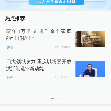
热点推荐
两年8万里 走进千余个家庭
的“上门护士”
05-19 06:00
原创
四大领域发力 重庆以场景开放
激活制造业新动能
P
05-18 17:19
原创