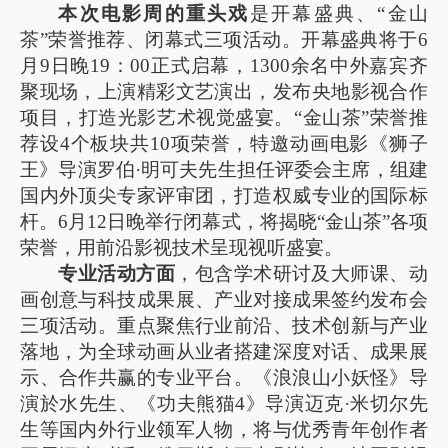
本次电影周的重头戏
是开幕盛典、“金山
茶”荣誉推荐、闭幕式三项活动。开幕盛典将于6
月9日晚19：00正式启幕，1300余名中外嘉宾齐
聚现场，上演精彩文艺演出，发布央地影视合作
项目，打造光影艺术视觉盛宴。“金山茶”荣誉推
荐设4个板块共10项荣誉，特邀动画电影《狮子
王》导演罗伯·明可夫先生担任评委会主席，组建
国内外顶尖专家评审团，打造权威专业的国际标
杆。6月12日晚举行闭幕式，将揭晓“金山茶”各项
荣誉，用前沿影视技术呈现视听盛宴。
专业活动方面
，包含学术研讨及大师课、动
画创意与科技成果展、产业对接成果签约发布会
三项活动。重点聚焦行业前沿、技术创新与产业
落地，为全球动画从业者搭建深度对话、成果展
示、合作共赢的专业平台。《浪浪山小妖怪》导
演於水先生、《功夫熊猫4》导演迈克·米切尔先
生等国内外行业领军人物，将与优秀青年创作者