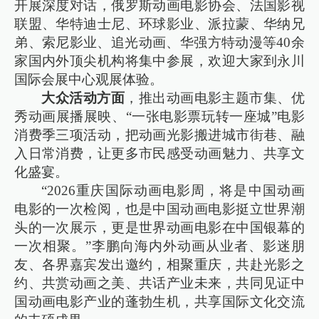
开展深度对话，俄罗斯动画电影协会、法国影视
联盟、华特迪士尼、环球影业、派拉蒙、华纳兄
弟、索尼影业、追光动画、华强方特动漫等40余
家国内外顶尖机构将集中参展，欢迎大家到永川
国际会展中心观展体验。
大众活动方面
，推出动画电影主题市集、优
秀动画展播展映、“一张电影票玩转一座城”电影
消费季三项活动，把动画光影搬进城市街巷、融
入日常消费，让更多市民感受动画魅力、共享文
化盛宴。
“2026重庆国际动画电影周，将是中国动画
电影的一次检阅，也是中国动画电影挺立世界潮
头的一次展示，更是世界动画电影在中国银幕的
一次相聚。”李鹏向海内外动画从业者、影迷朋
友、各界嘉宾发出邀约，相聚重庆，共赴光影之
约、共赏动画之美、共话产业未来，共同见证中
国动画电影产业的蓬勃生机，共享国际文化交流