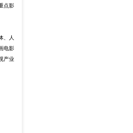
重点影
体、人
画电影
视产业