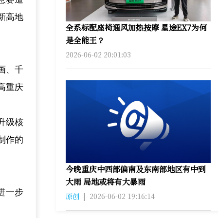
新高地
全系标配座椅通风加热按摩 星途EX7为何
是全能王？
2026-06-02 20:01:03
画、千
高重庆
升级核
制作的
今晚重庆中西部偏南及东南部地区有中到
大雨 局地或将有大暴雨
进一步
原创
|
2026-06-02 19:16:14