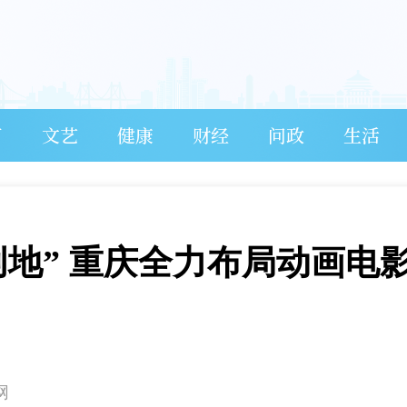
育
文艺
健康
财经
问政
生活
创地” 重庆全力布局动画电
网