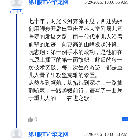
第1眼TV-华龙网
5/29/2026, 10:06:35 AM
主持人
七十年，时光长河奔流不息，西迁先驱
们用脚步开辟出重庆医科大学附属儿童
医院的发展之路，而一代代重儿人沿着
前辈的足迹，向更高的山峰发起冲锋。
阮志翔：第一例手术的成功，是他们在
荒原上插下的第一面旗帜；此后的每一
次技术突破、每一次生命奇迹，都是重
儿人骨子里攻坚克难的攀登。
从奠基到领航，从拓荒到深耕，一路披
荆斩棘，一路勇毅前行，谱写了一曲属
于重儿人的——奋进之歌！
0
第1眼TV-华龙网
5/29/2026, 10:06:30 AM