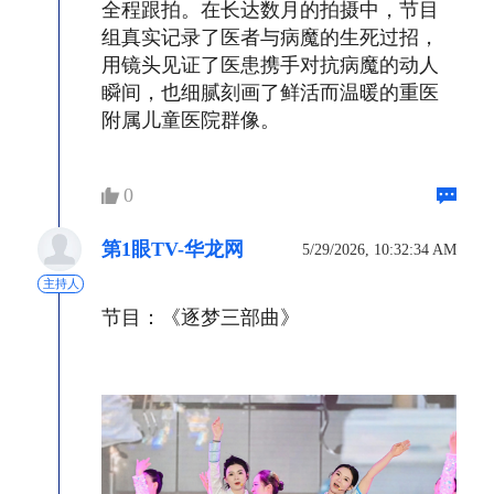
全程跟拍。在长达数月的拍摄中，节目
组真实记录了医者与病魔的生死过招，
用镜头见证了医患携手对抗病魔的动人
瞬间，也细腻刻画了鲜活而温暖的重医
附属儿童医院群像。
0
第1眼TV-华龙网
5/29/2026, 10:32:34 AM
主持人
节目：《逐梦三部曲》