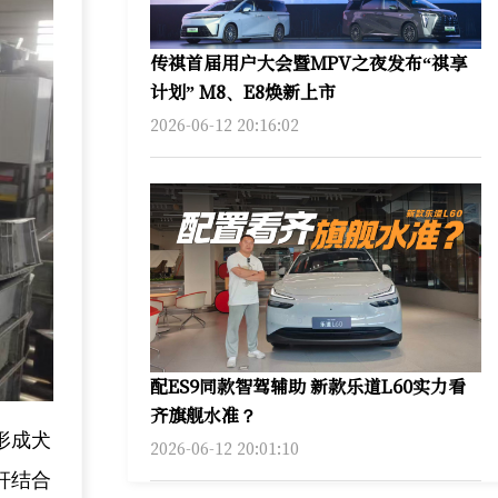
传祺首届用户大会暨MPV之夜发布“祺享
计划” M8、E8焕新上市
2026-06-12 20:16:02
配ES9同款智驾辅助 新款乐道L60实力看
齐旗舰水准？
形成犬
2026-06-12 20:01:10
杆结合