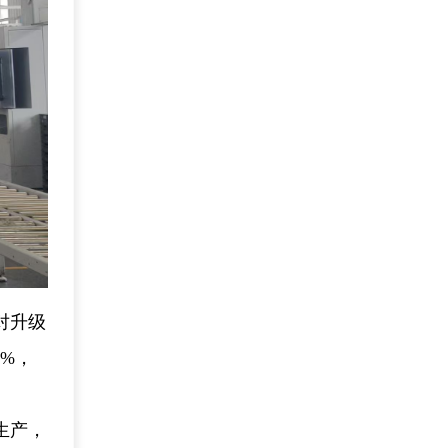
对升级
%，
生产，