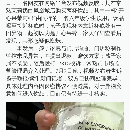
日，一名网友在网络平台发布视频反映，其在常
熟茉莉奶白凤凰城店购买两杯饮品，其中一杯“开
心果茉莉椰”由同行的一名六年级学生饮用。饮品
喝至接近杯底时，孩子发现杯内靠近杯底处有一
团异物，起初以为是开心果碎，家人仔细查看后
发现，其形态疑似蜘蛛。
事发后，孩子家属与门店沟通。门店称制作
监控未见异常，并提出退款、赠饮方案；孩子家
属不接受，随后拨打12315投诉，常熟市市场监
督管理局介入处理。7月7日晚，视频发布者告诉
扬子晚报/紫牛新闻记者，双方已协商处理完毕，
具体处理内容因保密协议不便透露。对于异物究
竟如何进入饮品，目前仍有待进一步核实。