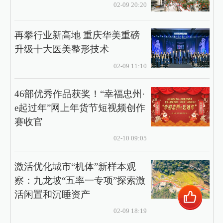
02-09 20:20
再攀行业新高地 重庆华美重磅
升级十大医美整形技术
02-09 11:10
46部优秀作品获奖！“幸福忠州·
e起过年”网上年货节短视频创作
赛收官
02-10 09:05
激活优化城市“机体”新样本观
察：九龙坡“五率一专项”探索激
活闲置和沉睡资产
02-09 18:19