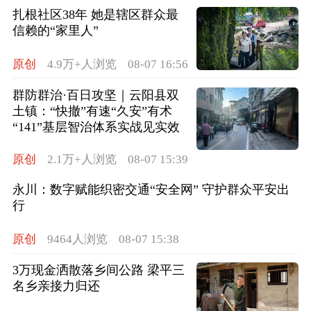
扎根社区38年 她是辖区群众最
信赖的“家里人”
原创
4.9万+人浏览
08-07 16:56
群防群治·百日攻坚｜云阳县双
土镇：“快撤”有速“久安”有术
“141”基层智治体系实战见实效
原创
2.1万+人浏览
08-07 15:39
永川：数字赋能织密交通“安全网” 守护群众平安出
行
原创
9464人浏览
08-07 15:38
3万现金洒散落乡间公路 梁平三
名乡亲接力归还