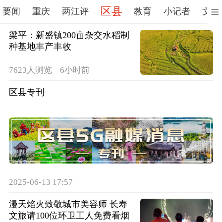
区县
要闻
重庆
两江评
教育
小记者
文艺
梁平：新盛镇200亩杂交水稻制
种基地丰产丰收
7623人浏览
6小时前
区县专刊
2025-06-13 17:57
漫天焰火致敬城市美容师 长寿
文旅请100位环卫工人免费看烟