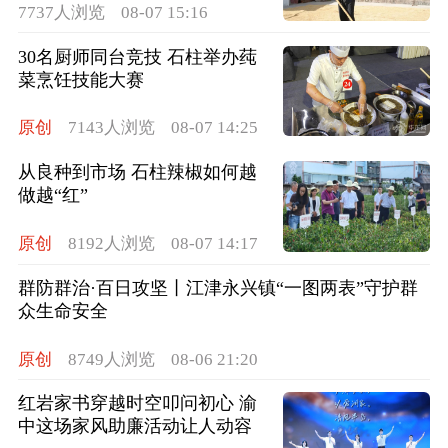
7737人浏览
08-07 15:16
30名厨师同台竞技 石柱举办莼
菜烹饪技能大赛
原创
7143人浏览
08-07 14:25
从良种到市场 石柱辣椒如何越
做越“红”
原创
8192人浏览
08-07 14:17
群防群治·百日攻坚丨江津永兴镇“一图两表”守护群
众生命安全
原创
8749人浏览
08-06 21:20
红岩家书穿越时空叩问初心 渝
中这场家风助廉活动让人动容