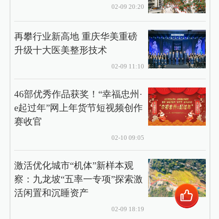
02-09 20:20
再攀行业新高地 重庆华美重磅
升级十大医美整形技术
02-09 11:10
46部优秀作品获奖！“幸福忠州·
e起过年”网上年货节短视频创作
赛收官
02-10 09:05
激活优化城市“机体”新样本观
察：九龙坡“五率一专项”探索激
活闲置和沉睡资产
02-09 18:19