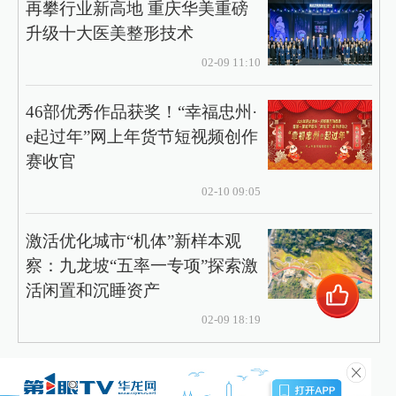
再攀行业新高地 重庆华美重磅
升级十大医美整形技术
02-09 11:10
46部优秀作品获奖！“幸福忠州·
e起过年”网上年货节短视频创作
赛收官
02-10 09:05
激活优化城市“机体”新样本观
察：九龙坡“五率一专项”探索激
活闲置和沉睡资产
02-09 18:19