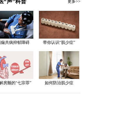
医“声”科普
更多>>
癫痫共病抑郁障碍
带你认识“肌少症”
解房颤的“七宗罪”
如何防治肌少症