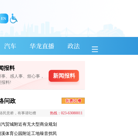
汽车
华龙直播
政法
闻报料
新闻报料
鲜事、感人事、烦心事，
迎报料!
络问政
络民意桥，有事请吐槽
热线：023-63080011
南汽贸城附近有无大型商业规划
澜溪体育公园附近工地噪音扰民