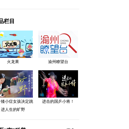
品栏目
火龙果
渝州瞭望台
个矮小症女孩决定跳
进击的国乒小将！
进人生的旷野