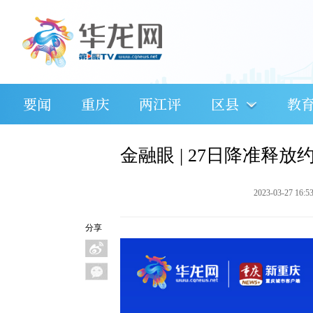
要闻
重庆
两江评
区县
教
金融眼 | 27日降准释放
2023-03-27 16:5
分享