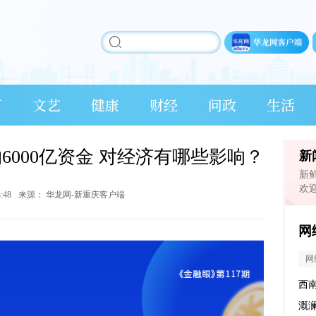
育
文艺
健康
财经
问政
生活
约6000亿资金 对经济有哪些影响？
新
新
欢
3:48
来源：
华龙网-新重庆客户端
网
网
西
溉