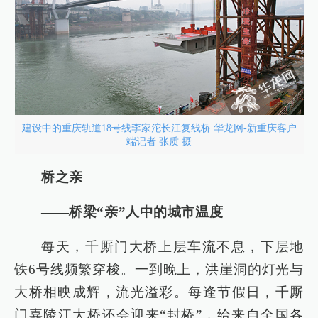
建设中的重庆轨道18号线李家沱长江复线桥 华龙网-新重庆客户
端记者 张质 摄
桥之亲
——桥梁“亲”人中的城市温度
每天，千厮门大桥上层车流不息，下层地
铁6号线频繁穿梭。一到晚上，洪崖洞的灯光与
大桥相映成辉，流光溢彩。每逢节假日，千厮
门嘉陵江大桥还会迎来“封桥”，给来自全国各