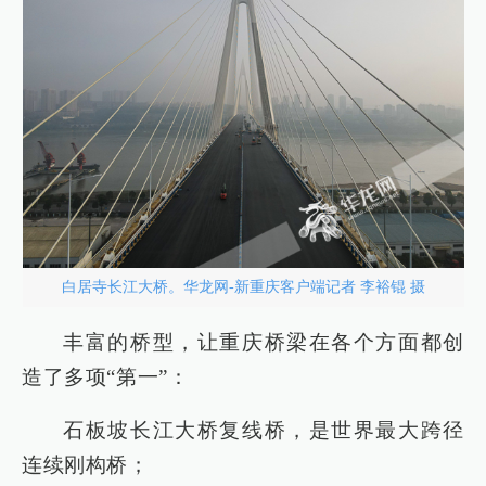
白居寺长江大桥。华龙网-新重庆客户端记者 李裕锟 摄
丰富的桥型，让重庆桥梁在各个方面都创
造了多项“第一”：
石板坡长江大桥复线桥，是世界最大跨径
连续刚构桥；