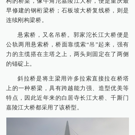
构的桥梁，像牛角沱嘉陵江大桥，便是重庆最
早修建的钢桁梁桥；石板坡大桥复线桥，则是
连续刚构梁桥。
悬索桥，又名吊桥。郭家沱长江大桥便是
公轨两用悬索桥，桥面靠缆索“吊”起来，强有
力的主缆搭在主塔之上，两头则固定在了两侧
的锚碇上。
斜拉桥是将主梁用许多拉索直接拉在桥塔
上的一种桥梁，具有跨越能力强、造型优美等
特点，因此近年来的白居寺长江大桥、千厮门
嘉陵江大桥都采用了该桥型。