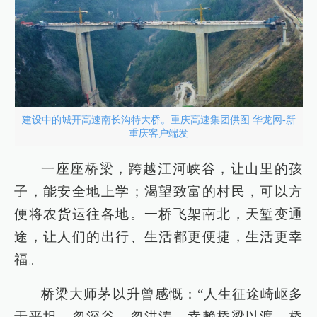
建设中的城开高速南长沟特大桥。重庆高速集团供图 华龙网-新
重庆客户端发
一座座桥梁，跨越江河峡谷，让山里的孩
子，能安全地上学；渴望致富的村民，可以方
便将农货运往各地。一桥飞架南北，天堑变通
途，让人们的出行、生活都更便捷，生活更幸
福。
桥梁大师茅以升曾感慨：“人生征途崎岖多
于平坦，忽深谷，忽洪涛，幸赖桥梁以渡。桥