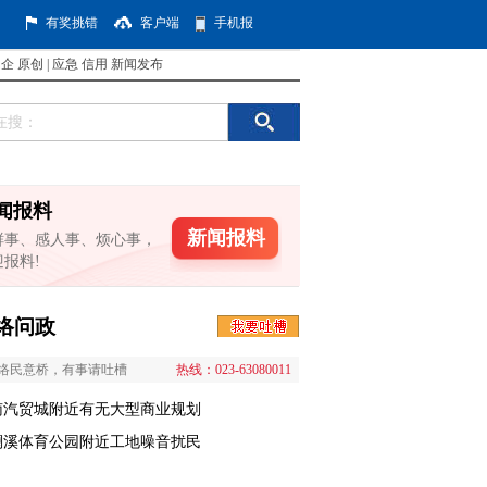
有奖挑错
客户端
手机报
国企
原创
|
应急
信用
新闻发布
闻报料
新闻报料
鲜事、感人事、烦心事，
迎报料!
络问政
络民意桥，有事请吐槽
热线：023-63080011
南汽贸城附近有无大型商业规划
澜溪体育公园附近工地噪音扰民