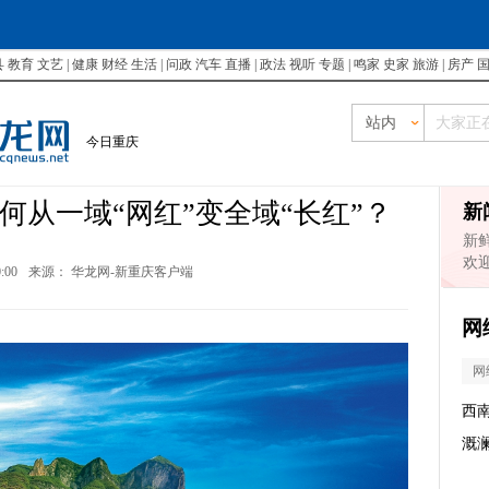
县
教育
文艺
|
健康
财经
生活
|
问政
汽车
直播
|
政法
视听
专题
|
鸣家
史家
旅游
|
房产
站内
今日重庆
何从一域“网红”变全域“长红”？
新
新
欢
0:00
来源：
华龙网-新重庆客户端
网
网
西
溉