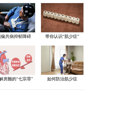
癫痫共病抑郁障碍
带你认识“肌少症”
解房颤的“七宗罪”
如何防治肌少症