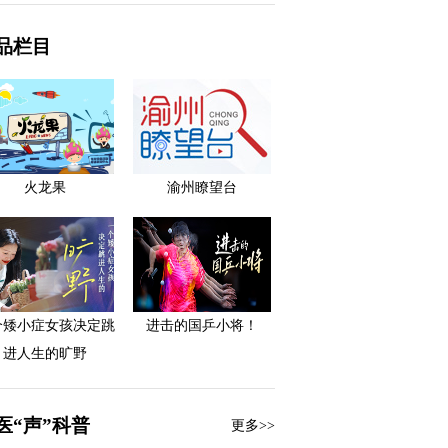
品栏目
火龙果
渝州瞭望台
个矮小症女孩决定跳
进击的国乒小将！
进人生的旷野
医“声”科普
更多>>