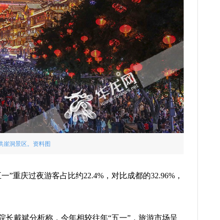
洪崖洞景区。资料图
”重庆过夜游客占比约22.4%，对比成都的32.96%，
院长戴斌分析称，今年相较往年“五一”，旅游市场呈