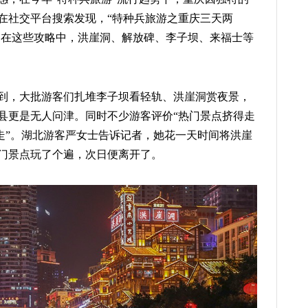
在社交平台搜索发现，“特种兵旅游之重庆三天两
数，在这些攻略中，洪崖洞、解放碑、李子坝、来福士等
到，大批游客们扎堆李子坝看轻轨、洪崖洞赏夜景，
县更是无人问津。同时不少游客评价“热门景点挤得走
就走”。湖北游客严女士告诉记者，她花一天时间将洪崖
门景点玩了个遍，次日便离开了。