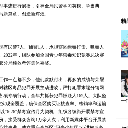
型事迹进行展播，引导全局民警学习英模、争当典
写新篇章、创造新辉煌。
精
现有民警7人、辅警1人，承担辖区缉毒打击、吸毒人
2022年，组队参加全国青少年禁毒知识竞赛总决赛
获分局绩效考评集体嘉奖。
工作一点都不少，他们默默付出，再多的成绩与荣耀
队对辖区毒品犯罪开展主动进攻，严打犯罪末端分销网
各项专项行动，全年共抓获犯罪嫌疑人165人。大队坚
一
企业实现全覆盖，确保全区购买证核查率、核销率和运输
以“6·26”禁毒宣传月为契机，组织各镇街开展禁毒宣
0余份，接受群众咨询1万余人次，利用新媒体平台开展禁
公益事业，成立重庆高新区“阳光少年团”小讲解服务