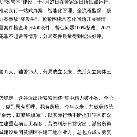
“案管室”建设，于4月27日在曾家派出所试点运行。
推动实行一站式办案、智能化管理、全流程监督，确
办案事故“零发生”。紧紧围绕常态化问题开展警情
案件检查考评400余件，督促问题100%整改。2023
犯罪不起诉等情形，分局案件质量得到检法好评。
32人、辅警25人，分局成立以来，先后荣立集体三
势稳定，含谷派出所紧紧围绕“集中精力破小案、全心
路，做到民有所呼、我有所应。今年以来，共破获传统
万余元，获赠锦旗3面，以实际行动不断提升辖区群众
在建重点项目工程多，劳资纠纷日益突出，派出所勇
城建设集团及辖区在建工地企业方、总包方成立劳资