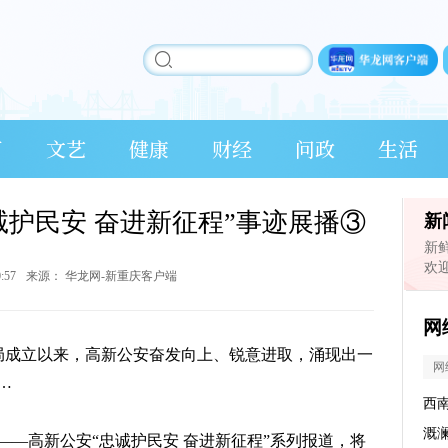
育
文艺
健康
财经
问政
生活
诚护民安 奋进新征程”事迹展播③
新
新
欢
0:57
来源：
华龙网-新重庆客户端
网
分局成立以来，高新公安奋发向上、锐意进取，涌现出一
网
…
西
溉
—高新公安“忠诚护民安 奋进新征程”系列报道，将