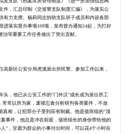
拟发支队《档案库房管理制度》《进一步加强信息网
文件，汇总印制《交巡警支队制度汇编》，为落实公
供有力支撑。杨莉同志协助支队班子成员和内设各部
进落实督办事项169项，发布督办通知14起，为打好
”整治等重要工作任务做出了突出贡献。
现任高新区公安分局虎溪派出所民警。参加工作以来，
年头，他已从公安工作的“门外汉”成长成为派出所工
”，常常以所为家，废寝忘食分析研判各类案件，不放
案情真相，让犯罪分子受到应有制裁。他是值班组的“顶
大案事件，他总是冲在前面，值班组长的身份带给他的
心人”，甘愿为群众的小事付出时间，可以花4个小时在