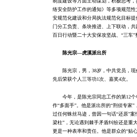
制度建设等方面主动谋划，积极思考，
络安全防护工作的通知》等多项规范性
安规范化建设和分局执法规范化目标提
门分工负责、条块推进、上下联动，共跟
百日行动暨二十大安保攻坚战、“三车
陈光宗—虎溪派出所
陈光宗，男，38岁，中共党员，
先后荣获个人三等功1次、嘉奖4次。
今年，是陈光宗同志工作的第12个
作“多面手”。他是派出所的“刑侦专家
过任何蛛丝马迹，曾因一句话“还原”
梁柱”，无论遇到棘手矛盾纠纷还是重
更是一种表率和责任。他是群众的“贴