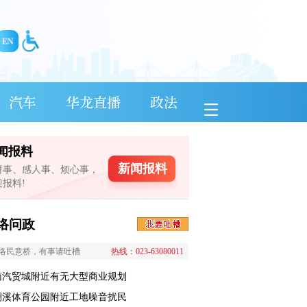
汽车
华龙直播
政法
闻报料
新闻报料
鲜事、感人事、烦心事，
迎报料!
络问政
络民意桥，有事请吐槽
热线：023-63080011
南汽贸城附近有无大型商业规划
澜溪体育公园附近工地噪音扰民