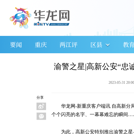
要闻
重庆
两江评
区县
教
渝警之星|高新公安“忠
2023-05-31 20:0
分享
华龙网-新重庆客户端讯 自高新
个个闪亮的名字、一幕幕难忘的瞬间…
为此，高新公安特别推出渝警之星—