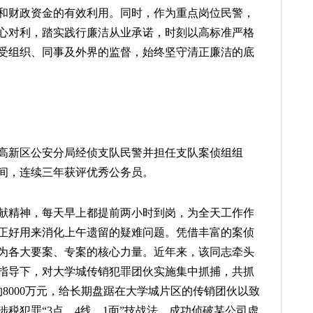
和财政资金的有效利用。同时，作为重点岗位民警，
心对利，踏实践行廉洁从业承诺，时刻以高标准严格
受组织、同事及外界的监督，始终坚守清正廉洁的底
任高新区公安分局经侦支队民警并担任支队案侦组组
年期间，连续三年获评优秀公务员。
献精神，每天早上都提前两小时到岗，为全天工作作
正好用来消化上午遗留的疑难问题。凭借丰富的案侦
为各大要案、专案的核心力量。近年来，该同志牵头
指导下，对大学城传销犯罪团伙实施集中抓捕，共抓
约8000万元，给长期盘踞在大学城片区的传销团伙以致
税犯罪“3点、4线、1面”技战法，成功侦破某公司虚