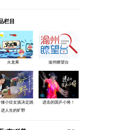
品栏目
火龙果
渝州瞭望台
个矮小症女孩决定跳
进击的国乒小将！
进人生的旷野