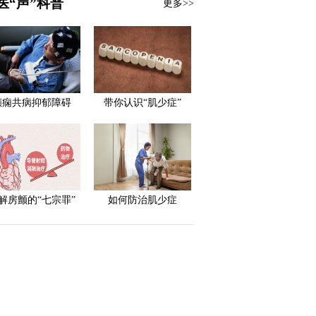
医“声”科普
更多>>
癫痫共病抑郁障碍
带你认识“肌少症”
解房颤的“七宗罪”
如何防治肌少症