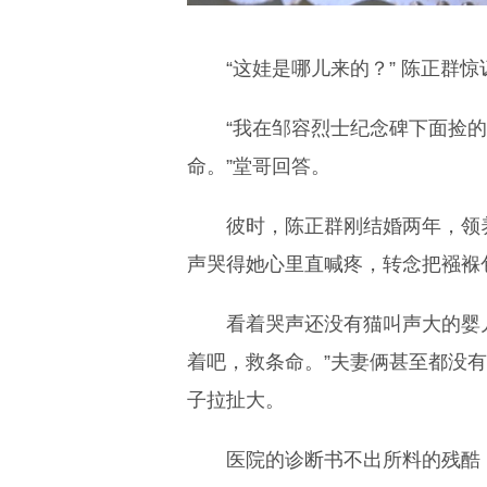
“这娃是哪儿来的？” 陈正群
“我在邹容烈士纪念碑下面捡
命。”堂哥回答。
彼时，陈正群刚结婚两年，领
声哭得她心里直喊疼，转念把襁褓
看着哭声还没有猫叫声大的婴
着吧，救条命。”夫妻俩甚至都没
子拉扯大。
医院的诊断书不出所料的残酷