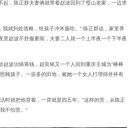
不起，陈正群夫妻俩就带着赵波回到了璧山老家，一边求
，我就到处借粮，给孩子冲米羹吃。” 陈正群说，家里养
夜里赵波不舒服要闹，夫妻二人就一个上半夜一个下半夜
给赵波治病筹钱，赵良铭又一个人回到重庆主城当“棒棒
边照顾孩子。一亩多的田地，被她一个女人打理得井井有
干活时就把他背着，一背就是四五年。”这样的苦，从陈正
我不怕苦。”