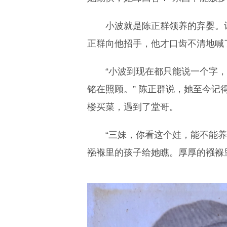
小波就是陈正群领养的弃婴。
正群向他招手，他才口齿不清地喊
“小波到现在都只能说一个字
铭在照顾。” 陈正群说，她至今
楼买菜，遇到了堂哥。
“三妹，你看这个娃，能不能
襁褓里的孩子给她瞧。厚厚的襁褓