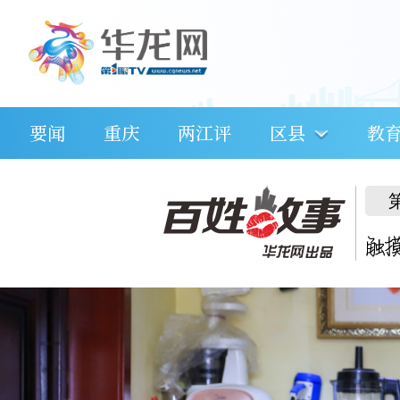
要闻
重庆
两江评
区县
教