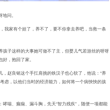
惊讶地问。
的，我家有个娃了，养不了，要不你拿去养吧，当救一条
养孩子这样的大事她可做不了主，但婴儿气若游丝的呀呀
包好，抱回了家。
儿，赵良铭这个手扛肩挑的铁汉子也心软了，他说：“养
有考虑，以他们当时的经济能力，如何将一个病怏怏的孩
：哮喘、癫痫、漏斗胸，先天“智力残疾”，随便一项都能