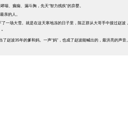
喘、癫痫、漏斗胸，先天“智力残疾”的弃婴。
最亲的人。
下了一场大雪。就是在这天寒地冻的日子里，陈正群从大哥手中接过赵波
”
了赵波35年的爹和妈。一声“妈”，也成了赵波能喊出的，最洪亮的声音