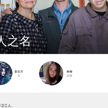
人之名
姜念月
林楠
文
主持
环卫工人。