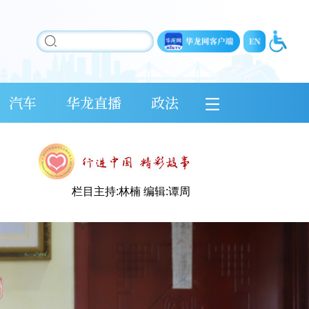
汽车
华龙直播
政法
栏目主持:林楠 编辑:谭周